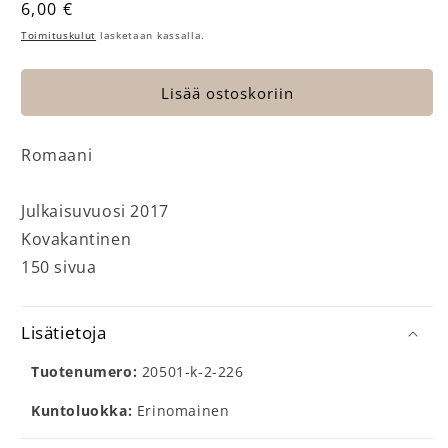
Normaalihinta
6,00 €
Toimituskulut
lasketaan kassalla.
Lisää ostoskoriin
Romaani
Julkaisuvuosi 2017
Kovakantinen
150 sivua
Lisätietoja
Tuotenumero:
20501-k-2-226
Kuntoluokka:
Erinomainen