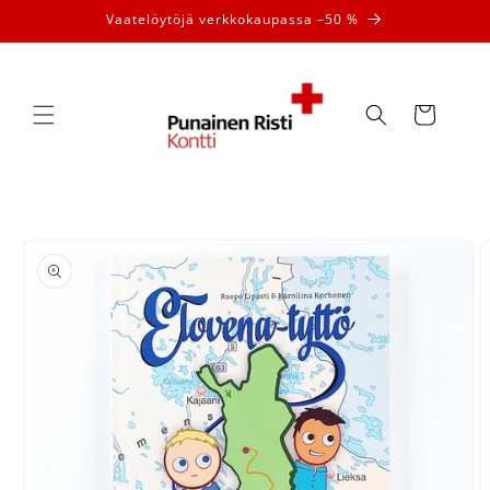
Ohita ja
Vaatelöytöjä verkkokaupassa –50 %
siirry
sisältöön
Ostoskori
Siirry
tuotetietoihin