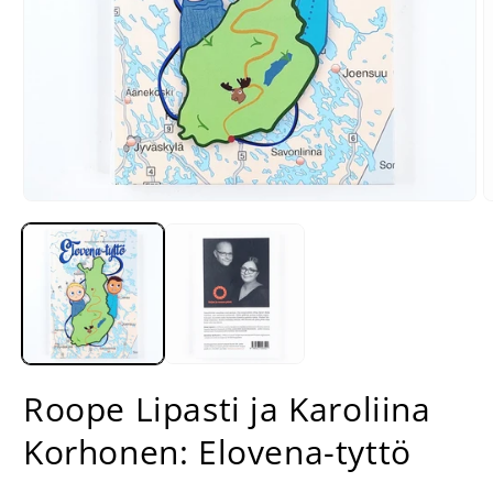
Avaa
A
aineisto
a
1
2
modaalisessa
m
ikkunassa
i
Roope Lipasti ja Karoliina
Korhonen: Elovena-tyttö