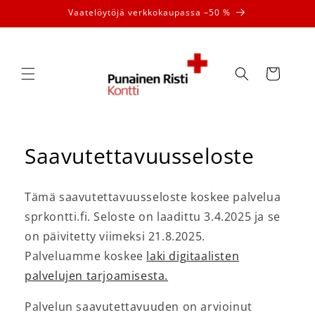
Ohita ja
Vaatelöytöjä verkkokaupassa –50 %
siirry
sisältöön
Ostoskori
Saavutettavuusseloste
Tämä saavutettavuusseloste koskee palvelua
sprkontti.fi. Seloste on laadittu 3.4.2025 ja se
on päivitetty viimeksi 21.8.2025.
Palveluamme koskee
laki digitaalisten
palvelujen tarjoamisesta.
Palvelun saavutettavuuden on arvioinut