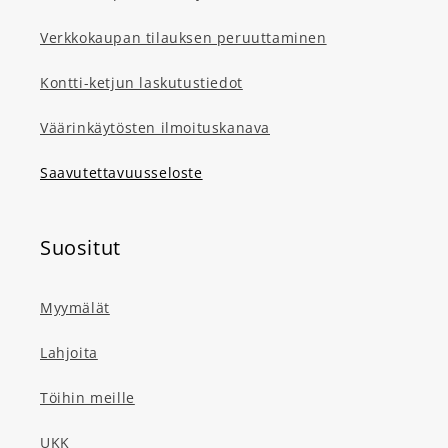
Verkkokaupan tilauksen peruuttaminen
Kontti-ketjun laskutustiedot
Väärinkäytösten ilmoituskanava
Saavutettavuusseloste
Suositut
Myymälät
Lahjoita
Töihin meille
UKK