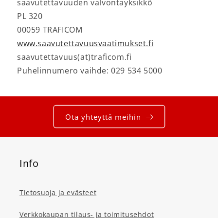
saavutettavuuden valvontayksikkö
PL 320
00059 TRAFICOM
www.saavutettavuusvaatimukset.fi
saavutettavuus(at)traficom.fi
Puhelinnumero vaihde: 029 534 5000
Ota yhteyttä meihin
Info
Tietosuoja ja evästeet
Verkkokaupan tilaus- ja toimitusehdot