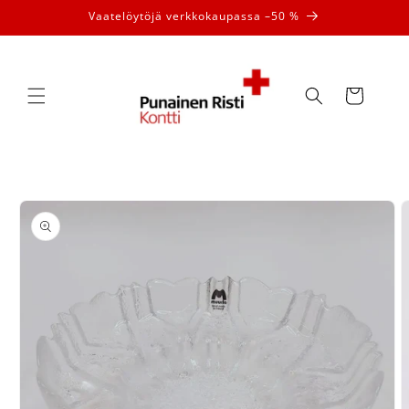
Ohita ja
Vaatelöytöjä verkkokaupassa –50 %
siirry
sisältöön
Ostoskori
Siirry
tuotetietoihin