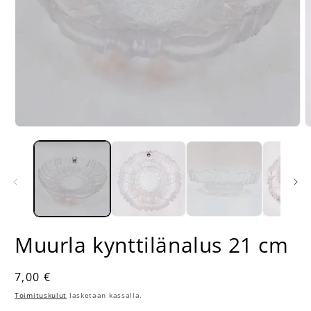
Avaa
A
aineisto
a
1
2
modaalisessa
m
ikkunassa
i
Muurla kynttilänalus 21 cm
Normaalihinta
7,00 €
Toimituskulut
lasketaan kassalla.