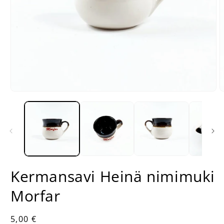
Avaa
A
aineisto
a
1
2
modaalisessa
m
ikkunassa
i
Kermansavi Heinä nimimuki
Morfar
Normaalihinta
5,00 €