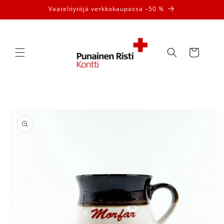
Ohita ja
Vaatelöytöjä verkkokaupassa –50 %
siirry
sisältöön
Ostoskori
Siirry
tuotetietoihin