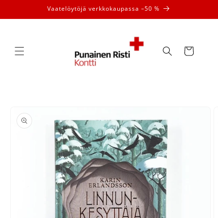
Ohita ja
Vaatelöytöjä verkkokaupassa –50 %
siirry
sisältöön
Ostoskori
Siirry
tuotetietoihin