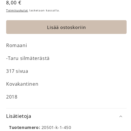
Normaalihinta
8,00 €
Toimituskulut
lasketaan kassalla.
Lisää ostoskoriin
Romaani
-Taru silmäterästä
317 sivua
Kovakantinen
2018
Lisätietoja
Tuotenumero:
20501-k-1-450