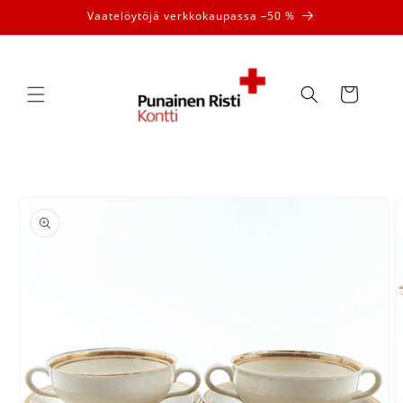
Ohita ja
Vaatelöytöjä verkkokaupassa –50 %
siirry
sisältöön
Ostoskori
Siirry
tuotetietoihin