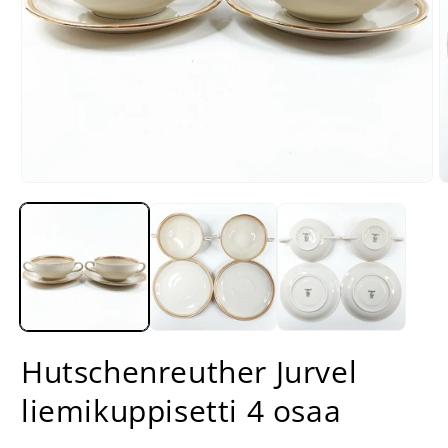
Avaa
A
aineisto
a
1
2
modaalisessa
m
ikkunassa
i
Hutschenreuther Jurvel
liemikuppisetti 4 osaa