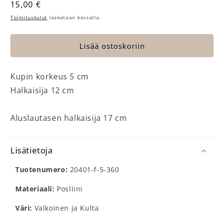
Normaalihinta
15,00 €
Toimituskulut
lasketaan kassalla.
Lisää ostoskoriin
Kupin korkeus 5 cm
Halkaisija 12 cm
Aluslautasen halkaisija 17 cm
Lisätietoja
Tuotenumero:
20401-f-5-360
Materiaali:
Posliini
Väri:
Valkoinen ja Kulta