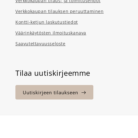
Verkkokaupan tilaus- ja toimitusehdot
Verkkokaupan tilauksen peruuttaminen
Kontti-ketjun laskutustiedot
Väärinkäytösten ilmoituskanava
Saavutettavuusseloste
Tilaa uutiskirjeemme
Uutiskirjeen tilaukseen