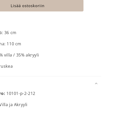
Lisää ostoskoriin
tä: 36 cm
ma: 110 cm
% villa / 35% akryyli
 ruskea
ro:
10101-p-2-212
illa ja Akryyli