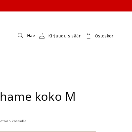
Kirjaudu
Ostoskori
Hae
Kirjaudu sisään
Ostoskori
sisään
a
 hame koko M
nta
etaan kassalla.