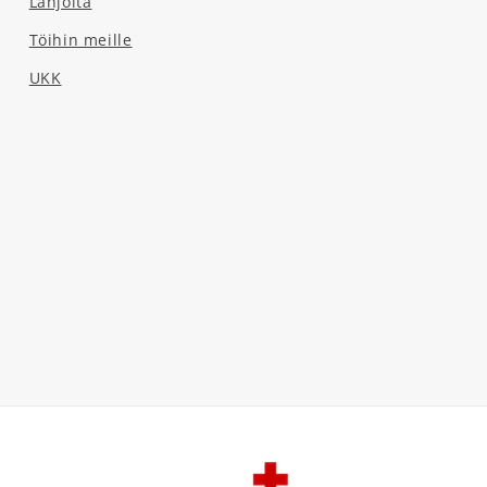
Lahjoita
Töihin meille
UKK