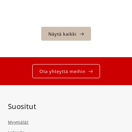
Näytä kaikki
Ota yhteyttä meihin
Suositut
Myymälät