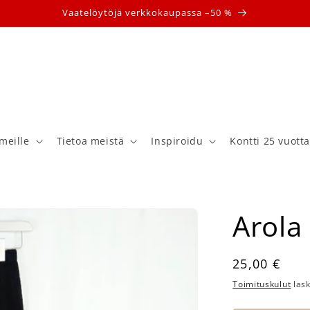
Vaatelöytöjä verkkokaupassa –50 %
meille
Tietoa meistä
Inspiroidu
Kontti 25 vuott
Arola
Normaalihi
25,00 €
Toimituskulut
lask