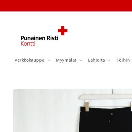
Ohita ja
siirry
sisältöön
Verkkokauppa
Myymälät
Lahjoita
Töihin 
Siirry
tuotetietoihin