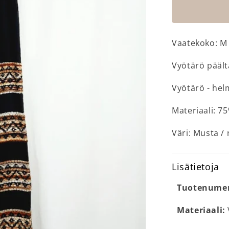
Vaatekoko: M
Vyötärö pääl
Vyötärö - hel
Materiaali: 75
Väri: Musta /
Lisätietoja
Tuotenume
Materiaali:
V