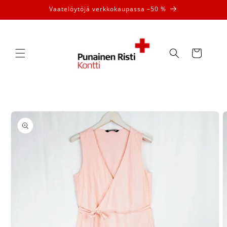
Ohita ja
Vaatelöytöjä verkkokaupassa –50 %
siirry
sisältöön
Ostoskori
Siirry
tuotetietoihin