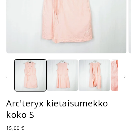
Avaa
A
aineisto
a
1
2
modaalisessa
m
ikkunassa
i
Arc'teryx kietaisumekko
koko S
Normaalihinta
15,00 €