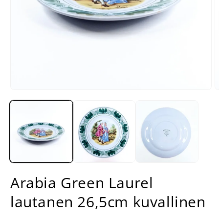
Avaa
A
aineisto
a
1
2
modaalisessa
m
ikkunassa
i
Arabia Green Laurel
lautanen 26,5cm kuvallinen