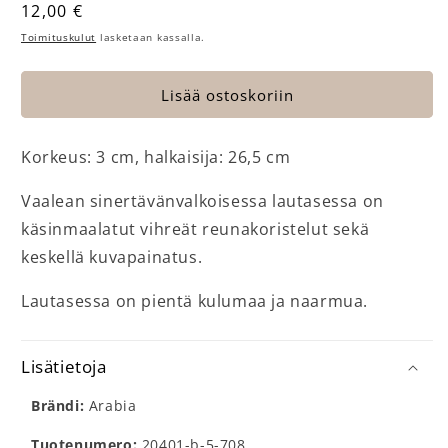
Normaalihinta
12,00 €
Toimituskulut
lasketaan kassalla.
Lisää ostoskoriin
Korkeus: 3 cm, halkaisija: 26,5 cm
Vaalean sinertävänvalkoisessa lautasessa on
käsinmaalatut vihreät reunakoristelut sekä
keskellä kuvapainatus.
Lautasessa on pientä kulumaa ja naarmua.
Lisätietoja
Brändi:
Arabia
Tuotenumero:
20401-b-5-708